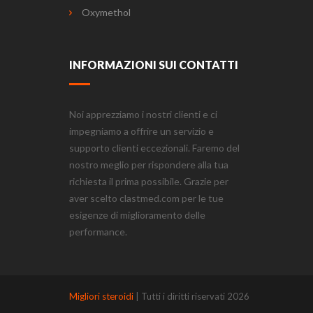
Oxymethol
INFORMAZIONI SUI CONTATTI
Noi apprezziamo i nostri clienti e ci
impegniamo a offrire un servizio e
supporto clienti eccezionali. Faremo del
nostro meglio per rispondere alla tua
richiesta il prima possibile. Grazie per
aver scelto clastmed.com per le tue
esigenze di miglioramento delle
performance.
Migliori steroidi
| Tutti i diritti riservati 2026