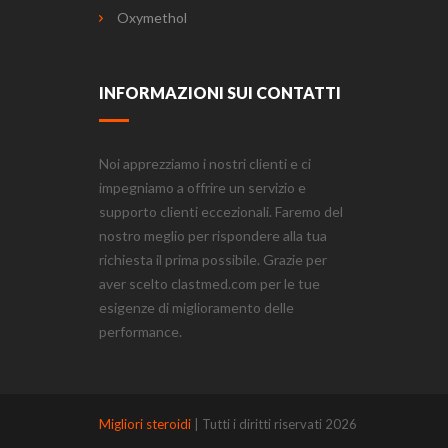
Oxymethol
INFORMAZIONI SUI CONTATTI
Noi apprezziamo i nostri clienti e ci
impegniamo a offrire un servizio e
supporto clienti eccezionali. Faremo del
nostro meglio per rispondere alla tua
richiesta il prima possibile. Grazie per
aver scelto clastmed.com per le tue
esigenze di miglioramento delle
performance.
Migliori steroidi
| Tutti i diritti riservati 2026