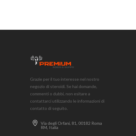
Grazie per il tuo interesse nel nostro
negozio di steroidi. Se hai domande,
commenti o dubbi, non esitare a
contattarci utilizzando le informazioni di
contatto di seguito.
Via degli Orfani, 81, 00182 Roma
RM, Italia