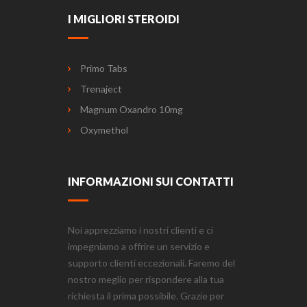
I MIGLIORI STEROIDI
Primo Tabs
Trenaject
Magnum Oxandro 10mg
Oxymethol
INFORMAZIONI SUI CONTATTI
Noi apprezziamo i nostri clienti e ci
impegniamo a offrire un servizio e
supporto clienti eccezionali. Faremo del
nostro meglio per rispondere alla tua
richiesta il prima possibile. Grazie per