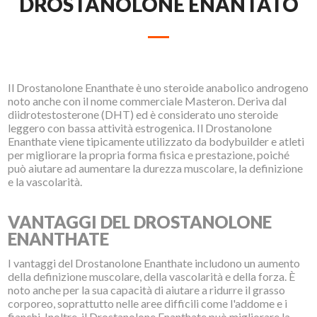
DROSTANOLONE ENANTATO
Il Drostanolone Enanthate è uno steroide anabolico androgeno
noto anche con il nome commerciale Masteron. Deriva dal
diidrotestosterone (DHT) ed è considerato uno steroide
leggero con bassa attività estrogenica. Il Drostanolone
Enanthate viene tipicamente utilizzato da bodybuilder e atleti
per migliorare la propria forma fisica e prestazione, poiché
può aiutare ad aumentare la durezza muscolare, la definizione
e la vascolarità.
VANTAGGI DEL DROSTANOLONE
ENANTHATE
I vantaggi del Drostanolone Enanthate includono un aumento
della definizione muscolare, della vascolarità e della forza. È
noto anche per la sua capacità di aiutare a ridurre il grasso
corporeo, soprattutto nelle aree difficili come l'addome e i
fianchi. Inoltre, il Drostanolone Enanthate può migliorare la