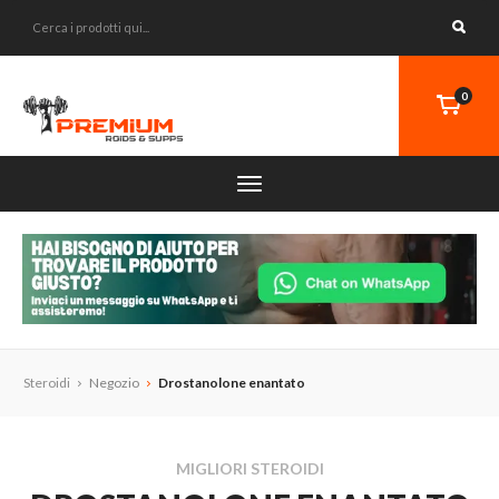
0
Steroidi
Negozio
Drostanolone enantato
MIGLIORI STEROIDI