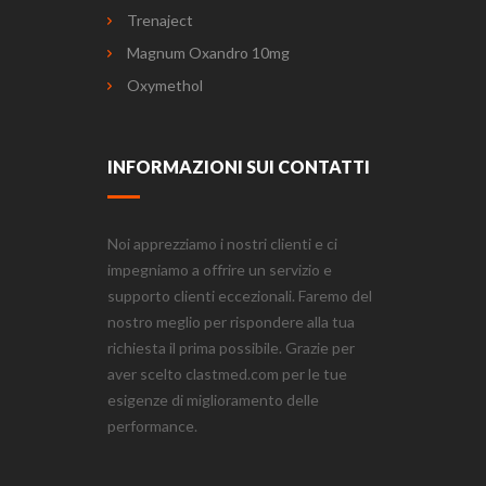
Trenaject
Magnum Oxandro 10mg
Oxymethol
INFORMAZIONI SUI CONTATTI
Noi apprezziamo i nostri clienti e ci
impegniamo a offrire un servizio e
supporto clienti eccezionali. Faremo del
nostro meglio per rispondere alla tua
richiesta il prima possibile. Grazie per
aver scelto clastmed.com per le tue
esigenze di miglioramento delle
performance.