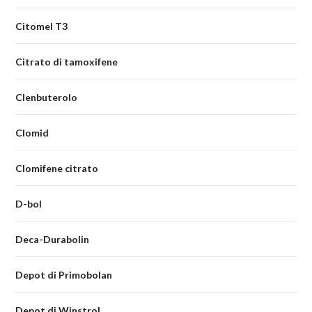
Citomel T3
Citrato di tamoxifene
Clenbuterolo
Clomid
Clomifene citrato
D-bol
Deca-Durabolin
Depot di Primobolan
Depot di Winstrol