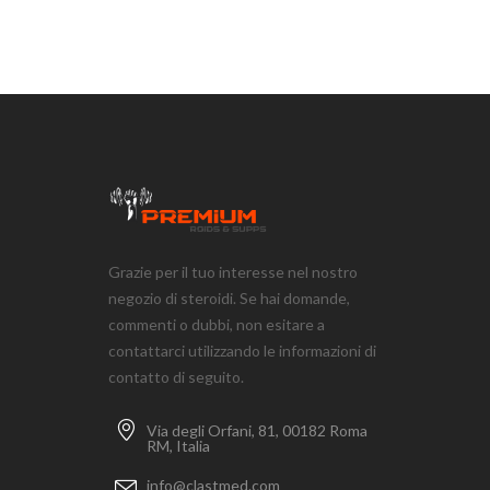
Grazie per il tuo interesse nel nostro
negozio di steroidi. Se hai domande,
commenti o dubbi, non esitare a
contattarci utilizzando le informazioni di
contatto di seguito.
Via degli Orfani, 81, 00182 Roma
RM, Italia
info@clastmed.com