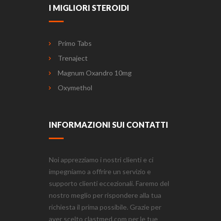
I MIGLIORI STEROIDI
Primo Tabs
Trenaject
Magnum Oxandro 10mg
Oxymethol
INFORMAZIONI SUI CONTATTI
Noi apprezziamo i nostri clienti e ci
impegniamo a offrire un servizio e
supporto clienti eccezionali. Faremo del
nostro meglio per rispondere alla tua
richiesta il prima possibile. Grazie per
aver scelto clastmed.com per le tue