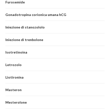
Furosemide
Gonadotropina corionica umana hCG
Iniezione di stanozololo
Iniezione di trenbolone
Isotretinoina
Letrozolo
Liotironina
Masteron
Mesterolone