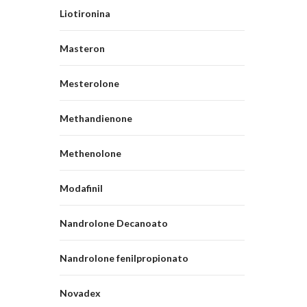
Liotironina
Masteron
Mesterolone
Methandienone
Methenolone
Modafinil
Nandrolone Decanoato
Nandrolone fenilpropionato
Novadex