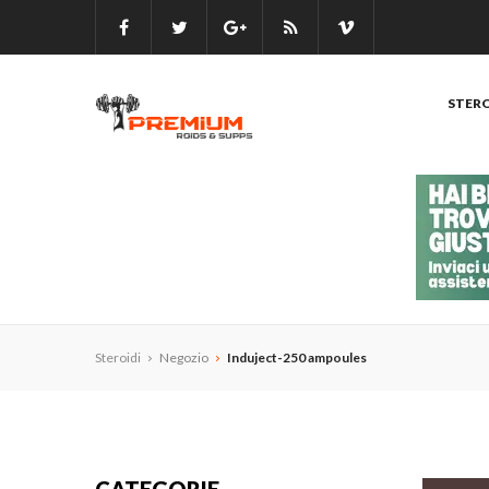
STERO
Steroidi
Negozio
Induject-250 ampoules