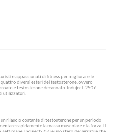
risti e appassionati di fitness per migliorare le
quattro diversi esteri del testosterone, ovvero
proato e testosterone decanoato. Induject-250 è
i utilizzatori.
 un rilascio costante di testosterone per un periodo
mentare rapidamente la massa muscolare e la forza. Il
2 settimane. Induject-250 è uno steroide versatile che