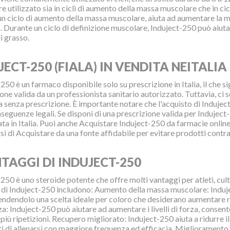
e utilizzato sia in cicli di aumento della massa muscolare che in ci
n ciclo di aumento della massa muscolare, aiuta ad aumentare la ma
. Durante un ciclo di definizione muscolare, Induject-250 può aiu
i grasso.
JECT-250 (FIALA) IN VENDITA NEITALIA
250 è un farmaco disponibile solo su prescrizione in Italia, il che 
one valida da un professionista sanitario autorizzato. Tuttavia, ci
a senza prescrizione. È importante notare che l'acquisto di Induje
seguenze legali. Se disponi di una prescrizione valida per Indujec
ta in Italia. Puoi anche Acquistare Induject-250 da farmacie online s
si di Acquistare da una fonte affidabile per evitare prodotti contra
NTAGGI DI INDUJECT-250
250 è uno steroide potente che offre molti vantaggi per atleti, cultur
 di Induject-250 includono: Aumento della massa muscolare: Induje
endendolo una scelta ideale per coloro che desiderano aumentare
za: Induject-250 può aiutare ad aumentare i livelli di forza, consent
più ripetizioni. Recupero migliorato: Induject-250 aiuta a ridurre 
ti di allenarsi con maggiore frequenza ed efficacia. Miglioramento