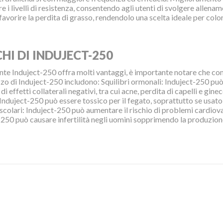
 i livelli di resistenza, consentendo agli utenti di svolgere allename
avorire la perdita di grasso, rendendolo una scelta ideale per colo
CHI DI INDUJECT-250
e Induject-250 offra molti vantaggi, è importante notare che compo
izzo di Induject-250 includono: Squilibri ormonali: Induject-250 pu
 di effetti collaterali negativi, tra cui acne, perdita di capelli e 
Induject-250 può essere tossico per il fegato, soprattutto se usato
colari: Induject-250 può aumentare il rischio di problemi cardiovasco
-250 può causare infertilità negli uomini sopprimendo la produzion