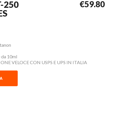
-250
€59.80
ES
stanon
e da 10ml
ZIONE VELOCE CON USPS E UPS IN ITALIA
RA