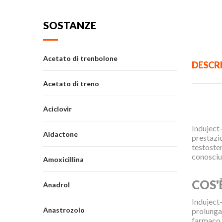
SOSTANZE
Acetato di trenbolone
DESCR
Acetato di treno
Aciclovir
Induject-
Aldactone
prestazio
testoste
conosciut
Amoxicillina
COS'
Anadrol
Induject-
Anastrozolo
prolunga
farmaco v