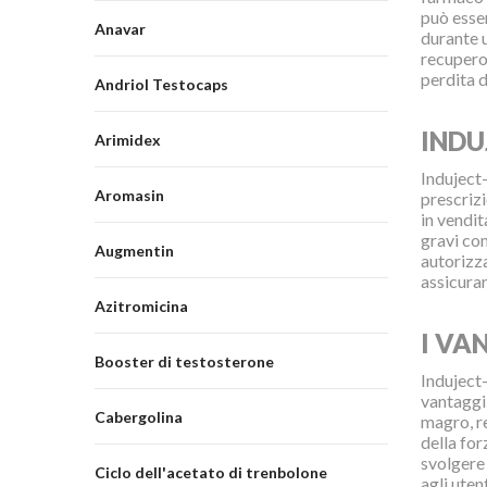
può esser
Anavar
durante u
recupero
perdita d
Andriol Testocaps
INDU
Arimidex
Induject-
Aromasin
prescrizi
in vendit
gravi con
Augmentin
autorizza
assicurar
Azitromicina
I VA
Booster di testosterone
Induject-
vantaggi
Cabergolina
magro, r
della for
svolgere 
Ciclo dell'acetato di trenbolone
agli uten