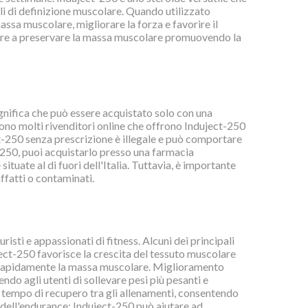
cli di definizione muscolare. Quando utilizzato
ssa muscolare, migliorare la forza e favorire il
tare a preservare la massa muscolare promuovendo la
significa che può essere acquistato solo con una
 sono molti rivenditori online che offrono Induject-250
ct-250 senza prescrizione è illegale e può comportare
t-250, puoi acquistarlo presso una farmacia
ituate al di fuori dell'Italia. Tuttavia, è importante
ffatti o contaminati.
isti e appassionati di fitness. Alcuni dei principali
ct-250 favorisce la crescita del tessuto muscolare
 rapidamente la massa muscolare. Miglioramento
endo agli utenti di sollevare pesi più pesanti e
il tempo di recupero tra gli allenamenti, consentendo
 dell'endurance: Induject-250 può aiutare ad