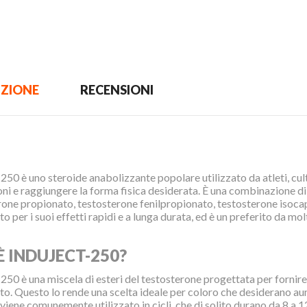
IZIONE
RECENSIONI
250 è uno steroide anabolizzante popolare utilizzato da atleti, cultu
ni e raggiungere la forma fisica desiderata. È una combinazione di 
rone propionato, testosterone fenilpropionato, testosterone isoca
o per i suoi effetti rapidi e a lunga durata, ed è un preferito da molt
È INDUJECT-250?
250 è una miscela di esteri del testosterone progettata per fornire
to. Questo lo rende una scelta ideale per coloro che desiderano au
iene comunemente utilizzato in cicli, che di solito durano da 8 a 1