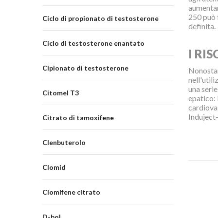
aumentare
250 può f
Ciclo di propionato di testosterone
definita.
Ciclo di testosterone enantato
I RIS
Cipionato di testosterone
Nonostant
nell'util
una serie
Citomel T3
epatico: 
cardiovas
Induject
Citrato di tamoxifene
Clenbuterolo
Clomid
Clomifene citrato
D-bol