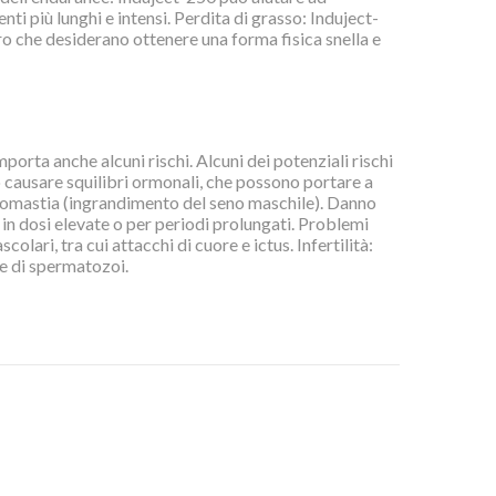
nti più lunghi e intensi. Perdita di grasso: Induject-
ro che desiderano ottenere una forma fisica snella e
rta anche alcuni rischi. Alcuni dei potenziali rischi
ò causare squilibri ormonali, che possono portare a
ginecomastia (ingrandimento del seno maschile). Danno
 in dosi elevate o per periodi prolungati. Problemi
lari, tra cui attacchi di cuore e ictus. Infertilità:
e di spermatozoi.