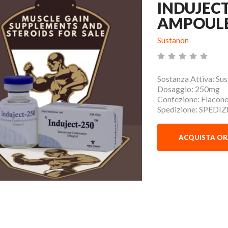
INDUJECT
AMPOUL
Sustanon
Sostanza Attiva: Su
Dosaggio: 250mg
Confezione: Flacon
Spedizione: SPEDI
ACQUISTA O