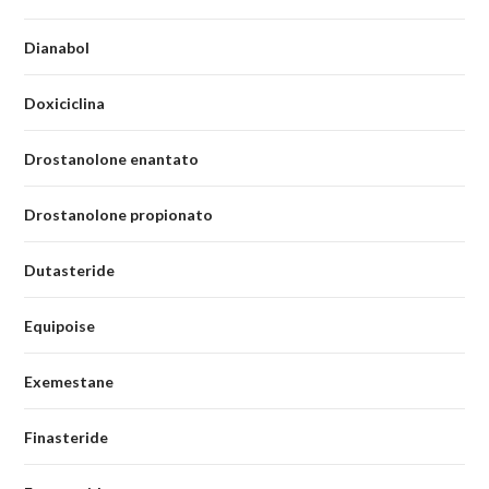
Dianabol
Doxiciclina
Drostanolone enantato
Drostanolone propionato
Dutasteride
Equipoise
Exemestane
Finasteride