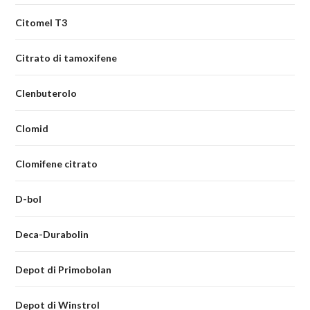
Citomel T3
Citrato di tamoxifene
Clenbuterolo
Clomid
Clomifene citrato
D-bol
Deca-Durabolin
Depot di Primobolan
Depot di Winstrol