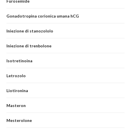
Furosemide
Gonadotropina corionica umana hCG
Iniezione di stanozololo
Iniezione di trenbolone
Isotretinoina
Letrozolo
Liotironina
Masteron
Mesterolone