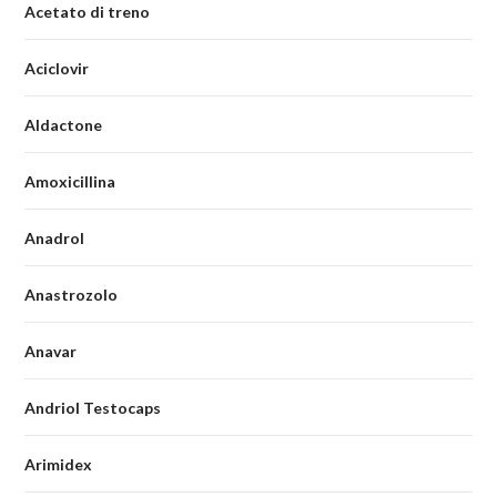
Acetato di treno
Aciclovir
Aldactone
Amoxicillina
Anadrol
Anastrozolo
Anavar
Andriol Testocaps
Arimidex