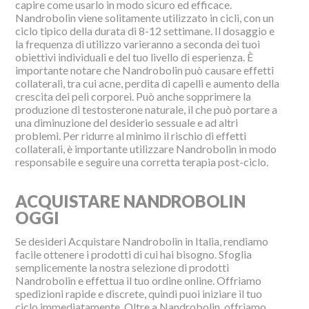
capire come usarlo in modo sicuro ed efficace.
Nandrobolin viene solitamente utilizzato in cicli, con un
ciclo tipico della durata di 8-12 settimane. Il dosaggio e
la frequenza di utilizzo varieranno a seconda dei tuoi
obiettivi individuali e del tuo livello di esperienza. È
importante notare che Nandrobolin può causare effetti
collaterali, tra cui acne, perdita di capelli e aumento della
crescita dei peli corporei. Può anche sopprimere la
produzione di testosterone naturale, il che può portare a
una diminuzione del desiderio sessuale e ad altri
problemi. Per ridurre al minimo il rischio di effetti
collaterali, è importante utilizzare Nandrobolin in modo
responsabile e seguire una corretta terapia post-ciclo.
ACQUISTARE NANDROBOLIN
OGGI
Se desideri Acquistare Nandrobolin in Italia, rendiamo
facile ottenere i prodotti di cui hai bisogno. Sfoglia
semplicemente la nostra selezione di prodotti
Nandrobolin e effettua il tuo ordine online. Offriamo
spedizioni rapide e discrete, quindi puoi iniziare il tuo
ciclo immediatamente. Oltre a Nandrobolin, offriamo