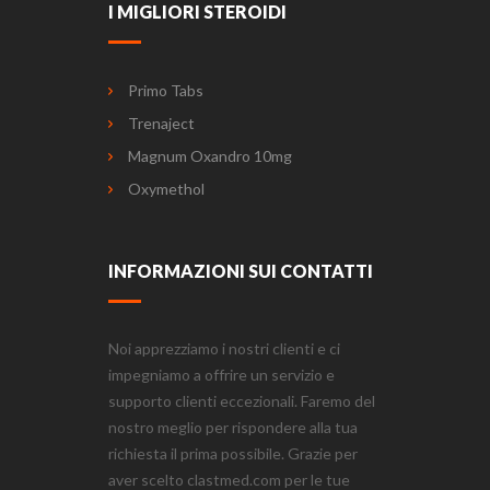
I MIGLIORI STEROIDI
Primo Tabs
Trenaject
Magnum Oxandro 10mg
Oxymethol
INFORMAZIONI SUI CONTATTI
Noi apprezziamo i nostri clienti e ci
impegniamo a offrire un servizio e
supporto clienti eccezionali. Faremo del
nostro meglio per rispondere alla tua
richiesta il prima possibile. Grazie per
aver scelto clastmed.com per le tue