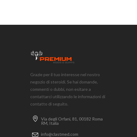
Grazie per il tuo interesse nel nostro
negozio di steroidi. Se hai domande,
commenti o dubbi, non esitare a
contattarci utilizzando le informazioni di
contatto di seguito.
Via degli Orfani, 81, 00182 Roma
RM, Italia
info@clastmed.com